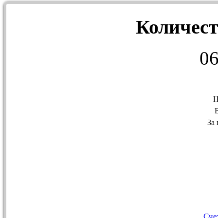
Количест
0
Н
За
Сче