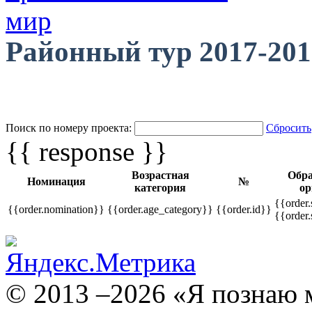
Районный тур 2017-201
Поиск по номеру проекта:
Сбросить
{{ response }}
Возрастная
Обра
Номинация
№
категория
ор
{{order
{{order.nomination}}
{{order.age_category}}
{{order.id}}
{{order
© 2013 –2026 «Я познаю 