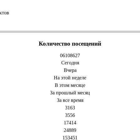
ктов
Количество посещений
0
6
1
0
8
6
2
7
Сегодня
Вчера
На этой неделе
В этом месяце
За прошлый месяц
За все время
3163
3556
17414
24889
153451