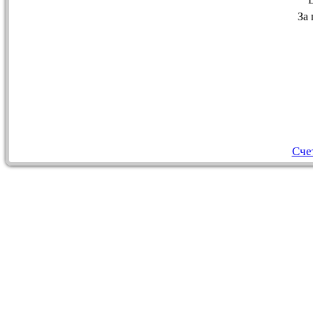
За
Сче